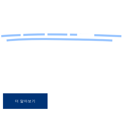
다이아몬드
절단, 연마, 드릴링은 다이아몬드 공구의 다양한 용도 중 일부
에 불과합니다. 다이아몬드를 사용하여 석재, 콘크리트, 세라
믹, 벽돌, 유리, 내화 재료 및 기타 유사한 경질 재료를 연마하는
것 또한 이 연마재의 일반적인 용도입니다.
더 알아보기