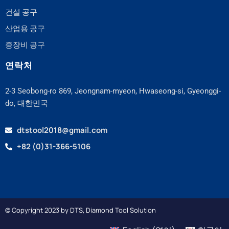
건설 공구
산업용 공구
중장비 공구
연락처
2-3 Seobong-ro 869, Jeongnam-myeon, Hwaseong-si, Gyeonggi-
do, 대한민국
dtstool2018@gmail.com
+82 (0)31-366-5106
© Copyright 2023 by DTS, Diamond Tool Solution