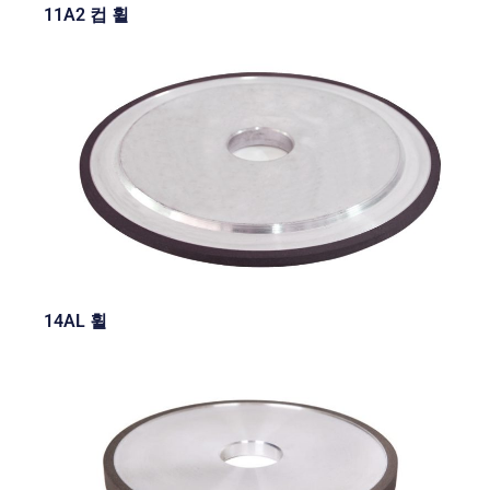
11A2 컵 휠
14AL 휠