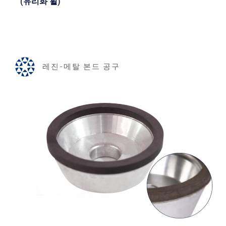
(유리화 휠)
레진-메탈 본드 공구