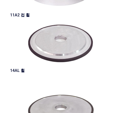
11A2 컵 휠
14AL 휠