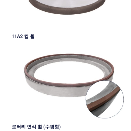
11A2 컵 휠
로터리 연삭 휠 (수평형)